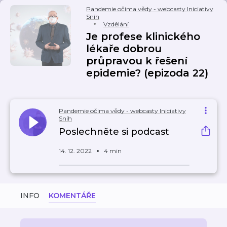
Pandemie očima vědy - webcasty Iniciativy
Sníh
Vzdělání
Je profese klinického
lékaře dobrou
průpravou k řešení
epidemie? (epizoda 22)
Pandemie očima vědy - webcasty Iniciativy
Sníh
Poslechněte si podcast
14. 12. 2022
4 min
INFO
KOMENTÁŘE