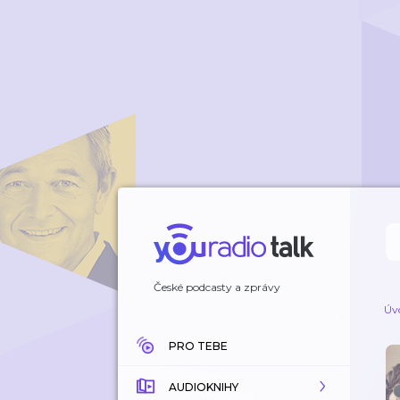
České podcasty a zprávy
Úv
PRO TEBE
AUDIOKNIHY