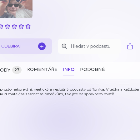
ODEBÍRAT
KOMENTÁŘE
INFO
PODOBNÉ
ZODY
27
prosto nekorektní, neetický a neslušný podcasty od Toníka, Vítečka a každod
kud máte čas zasmát se blbečkům, tak jste na správném místě.