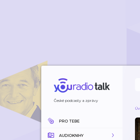
České podcasty a zprávy
Úv
PRO TEBE
AUDIOKNIHY