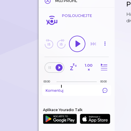
MŮJ PROFIL
P
Hi
POSLOUCHEJTE
di
1.00
×
00:00
00:00
Komentuj
Aplikace Youradio Talk