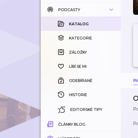
PODCASTY
KATALOG
KOUPENÉ
KATALOG
KATEGORIE
KATEGORIE
ZÁLOŽKY
ZÁLOŽKY
HISTORIE
LÍBÍ SE MI
I
ODEBÍRANÉ
HISTORIE
O
Po
EDITORSKÉ TIPY
Po
ČLÁNKY BLOG