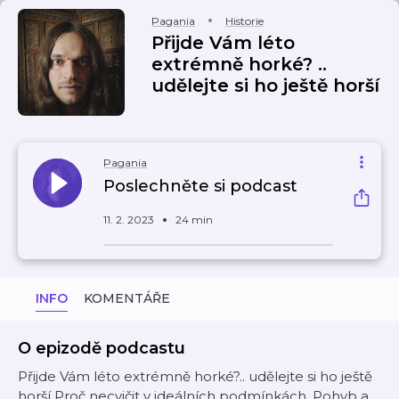
Pagania
Historie
Přijde Vám léto
extrémně horké? ..
udělejte si ho ještě horší
Pagania
Poslechněte si podcast
11. 2. 2023
24 min
INFO
KOMENTÁŘE
O epizodě podcastu
Přijde Vám léto extrémně horké?.. udělejte si ho ještě
horší Proč necvičit v ideálních podmínkách. Pohyb a