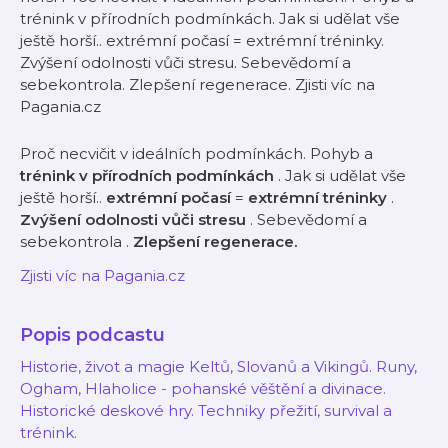
trénink v přírodních podmínkách. Jak si udělat vše
ještě horší.. extrémní počasí = extrémní tréninky.
Zvýšení odolnosti vůči stresu. Sebevědomí a
sebekontrola. Zlepšení regenerace. Zjisti víc na
Pagania.cz
Proč necvičit v ideálních podmínkách. Pohyb a
trénink v přírodních podmínkách
. Jak si udělat vše
ještě horší..
extrémní počasí
=
extrémní tréninky
.
Zvýšení odolnosti vůči stresu
.
Sebevědomí a
sebekontrola
.
Zlepšení regenerace.
Zjisti víc na Pagania.cz
Popis podcastu
Historie, život a magie Keltů, Slovanů a Vikingů. Runy,
Ogham, Hlaholice - pohanské věštění a divinace.
Historické deskové hry. Techniky přežití, survival a
trénink.