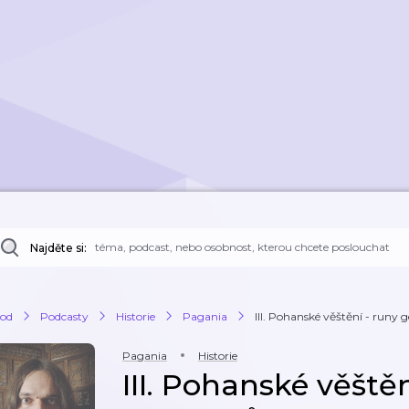
Najděte si:
od
Podcasty
Historie
Pagania
III. Pohanské věštění - runy
Pagania
Historie
III. Pohanské věštěn