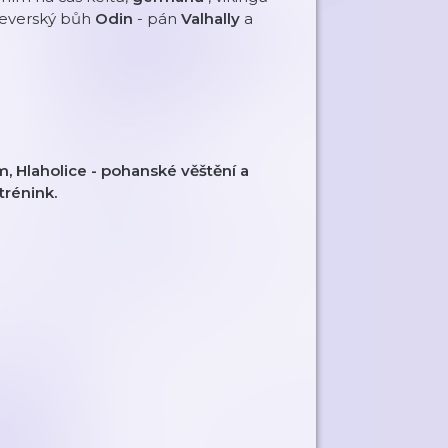
Severský bůh
Odin
- pán
Valhally
a
m, Hlaholice - pohanské věštění a
trénink.