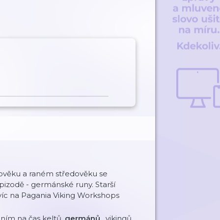
rověku a raném středověku se
pizodě - germánské runy. Starší
ti víc na Pagania Viking Workshops
ním na čas keltů,
germánů
, vikingů