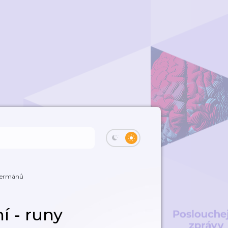
 germánů
í - runy