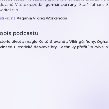
slovanů. V této epizodě -
germánské runy
.
Starší futhark
. 
vořitel run.
isti víc na
Pagania Viking Workshops
opis podcastu
storie, život a magie Keltů, Slovanů a Vikingů. Runy, Ogha
vinace. Historické deskové hry. Techniky přežití, survival a 