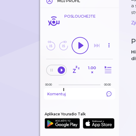
MŮJ PROFIL
a 
st
POSLOUCHEJTE
Zj
P
Hi
di
1.00
×
00:00
00:00
Komentuj
Aplikace Youradio Talk