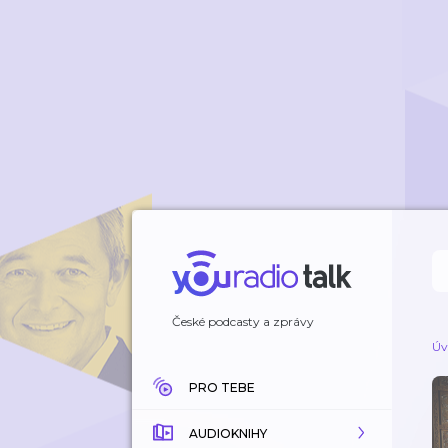
České podcasty a zprávy
Úv
PRO TEBE
AUDIOKNIHY