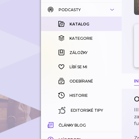
PODCASTY
KATALOG
KOUPENÉ
KATALOG
KATEGORIE
KATEGORIE
ZÁLOŽKY
ZÁLOŽKY
HISTORIE
LÍBÍ SE MI
I
ODEBÍRANÉ
HISTORIE
O
II
EDITORSKÉ TIPY
za
fu
ČLÁNKY BLOG
Z