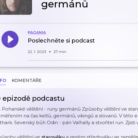
germánů
PAGANIA
Poslechněte si podcast
22. 1. 2023
27 min
NFO
KOMENTÁŘE
 epizodě podcastu
I. Pohanské věštění - runy germánů Způsoby věštění ve sta
měřením na čas keltů, germánů, vikingů a slovanů. V této e
thark. Severský bůh Odin - pán Valhally a stvořitel run. Zjis
působy věštění ve
starověku
a raném středověku se zaměře