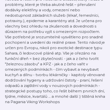
problémy, které je třeba akutně řešit – přerušení
dodávky elektřiny a vody, omezení nebo
nedostupnost základních služeb (lékař, řemeslníci,
potraviny..), epidemie a karantény atd. Je určena pro
všechny bez ohledu na zkušenosti a dovednosti s
důrazem na potřebu vyjít s omezeným rozpočtem.
Vše potřebné je srozumitelně vysvětleno pro snadné
pochopení a uvedení do reálné praxe. Tento návod je
určen pro Evropu, nikoli pro exotické destinace typu
Sahara, či ledovcové pláně atp. Vše je ořezáno na
funkční dřeň = bez zbytečností. - jak a z čeho tvořit
"železnou zásobu" a KPZ - jak a z čeho vařit v
omezených podmínkách - čím vybavit a nevybavit
kuchyň a dílnu - tvorbu lékárničky - kapitoly věnované
dodržování hygieny a udržování čistoty - praní, řešení
odpadů a zajištění vody v nouzových podmínkách -
strategické postupy toho, co řešit během prvních dní,
týdne, měsíce, kvartálů ... a mnohé další :) tištěná kniha
na ⁠Pagania Viking Workshops