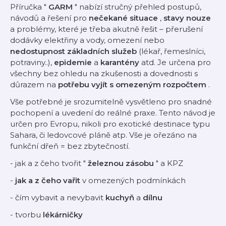
Příručka "
GARM
" nabízí stručný přehled postupů,
návodů a řešení pro
nečekané situace
,
stavy nouze
a problémy, které je třeba akutně řešit – přerušení
dodávky elektřiny a vody, omezení nebo
nedostupnost základních služeb
(lékař, řemeslníci,
potraviny..),
epidemie
a
karantény
atd. Je
určena pro
všechny bez ohledu na zkušenosti a dovednosti
s
důrazem na
potřebu vyjít s omezeným rozpočtem
.
Vše potřebné je srozumitelně vysvětleno pro snadné
pochopení a uvedení do reálné praxe. Tento návod je
určen pro Evropu, nikoli pro exotické destinace typu
Sahara, či ledovcové pláně atp. Vše je ořezáno na
funkční dřeň = bez zbytečností.
- jak a z čeho tvořit "
železnou zásobu
" a KPZ
-
jak a z čeho vařit
v omezených podmínkách
- čím vybavit a nevybavit
kuchyň
a
dílnu
- tvorbu
lékárničky