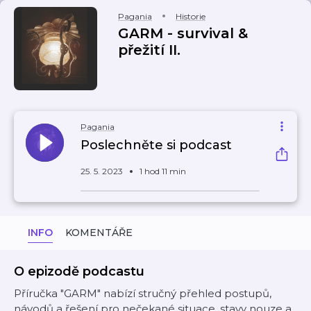
Pagania
Historie
GARM - survival &
přežití II.
Pagania
Poslechněte si podcast
25. 5. 2023
1 hod 11 min
INFO
KOMENTÁŘE
O epizodě podcastu
Příručka "GARM" nabízí stručný přehled postupů,
návodů a řešení pro nečekané situace, stavy nouze a