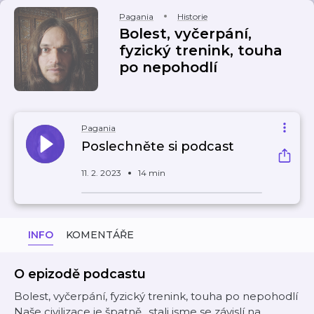
Pagania
Historie
Bolest, vyčerpání,
fyzický trenink, touha
po nepohodlí
Pagania
Poslechněte si podcast
11. 2. 2023
14 min
INFO
KOMENTÁŘE
O epizodě podcastu
Bolest, vyčerpání, fyzický trenink, touha po nepohodlí
Naše civilizace je špatně.. stali jsme se závislí na