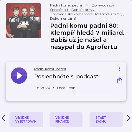
Padni komu padni
Zpravodajství
,
Společnost
,
Denní zprávy
,
Zpravodajské komentáře
,
Politické zprávy
,
Dokumentární
Padni komu padni 80:
Klempíř hledá 7 miliard.
Babiš už je našel a
nasypal do Agrofertu
Padni komu padni
Poslechněte si podcast
1. 6. 2026
1 hod 1 min
VEŘEJNÉ
VEŘEJNÉ
STŘET
VYŠETŘOVÁNÍ
FINANCE
ZÁJMŮ