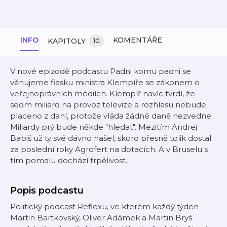
INFO
KOMENTÁŘE
KAPITOLY
10
V nové epizodě podcastu Padni komu padni se
věnujeme fiasku ministra Klempíře se zákonem o
veřejnoprávních médiích. Klempíř navíc tvrdí, že
sedm miliard na provoz televize a rozhlasu nebude
placeno z daní, protože vláda žádné daně nezvedne.
Miliardy prý bude někde "hledat". Mezitím Andrej
Babiš už ty své dávno našel, skoro přesně tolik dostal
za poslední roky Agrofert na dotacích. A v Bruselu s
tím pomalu dochází trpělivost.
Popis podcastu
Politický podcast Reflexu, ve kterém každý týden
Martin Bartkovský, Oliver Adámek a Martin Bryś