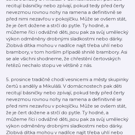
recitují básničky nebo zpívají, pokud tedy před čerty
nevezmou rovnou nohy na ramena a definitivně se
před nimi nezavřou v pokojíčku. Může se ovšem stát,
že je čert dožene a strčí do pytle. Ty hodné, a
můžeme říci i odvážné děti, jsou pak za svůj umělecký
výkon odměněny drobnými sladkostmi nebo dárky.
Zlobivá dítka mohou v nadílce najít třeba uhlí nebo
brambory, v tom horším případě shnilé brambory. Asi
se ale všichni shodneme, že chřestění čertovských
řetězů nechalo stopu ve většině z nás.
5. prosince tradičně chodí vesnicemi a městy skupinky
čertů s anděly a Mikuláši. V domácnostech pak děti
recitují básničky nebo zpívají, pokud tedy před čerty
nevezmou rovnou nohy na ramena a definitivně se
před nimi nezavřou v pokojíčku. Může se ovšem stát,
že je čert dožene a strčí do pytle. Ty hodné, a
můžeme říci i odvážné děti, jsou pak za svůj umělecký
výkon odměněny drobnými sladkostmi nebo dárky.
Zlobivá dítka mohou v nadílce najít třeba uhlí nebo