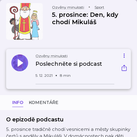
Ozvěny minulosti
Sport
5. prosince: Den, kdy
chodí Mikuláš
Ozvěny minulosti
Poslechněte si podcast
5. 12. 2021
8 min
INFO
KOMENTÁŘE
O epizodě podcastu
5. prosince tradičně chodí vesnicemi a městy skupinky
čertů s anděly a Mikuláši. V domácnostech pak děti