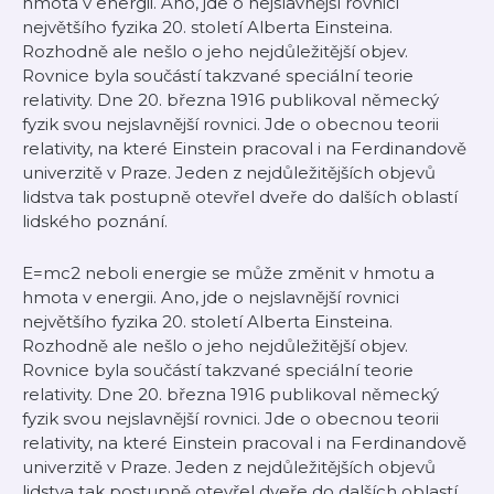
hmota v energii. Ano, jde o nejslavnější rovnici
největšího fyzika 20. století Alberta Einsteina.
Rozhodně ale nešlo o jeho nejdůležitější objev.
Rovnice byla součástí takzvané speciální teorie
relativity. Dne 20. března 1916 publikoval německý
fyzik svou nejslavnější rovnici. Jde o obecnou teorii
relativity, na které Einstein pracoval i na Ferdinandově
univerzitě v Praze. Jeden z nejdůležitějších objevů
lidstva tak postupně otevřel dveře do dalších oblastí
lidského poznání.
E=mc2 neboli energie se může změnit v hmotu a
hmota v energii. Ano, jde o nejslavnější rovnici
největšího fyzika 20. století Alberta Einsteina.
Rozhodně ale nešlo o jeho nejdůležitější objev.
Rovnice byla součástí takzvané speciální teorie
relativity. Dne 20. března 1916 publikoval německý
fyzik svou nejslavnější rovnici. Jde o obecnou teorii
relativity, na které Einstein pracoval i na Ferdinandově
univerzitě v Praze. Jeden z nejdůležitějších objevů
lidstva tak postupně otevřel dveře do dalších oblastí