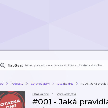
Najděte si:
od
Podcasty
Zpravodajství
Otázka dne
#001 - Jaká pravid
Otázka dne
Zpravodajství
#001 - Jaká pravid