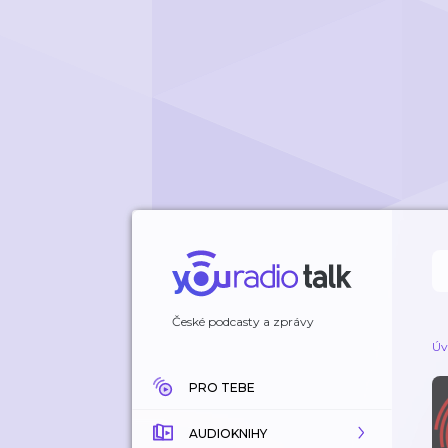
České podcasty a zprávy
Úv
PRO TEBE
AUDIOKNIHY