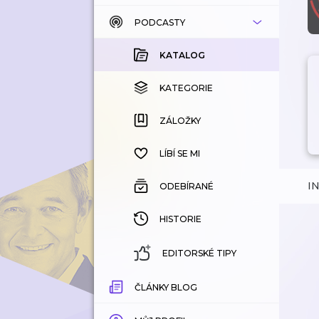
PODCASTY
KATALOG
KOUPENÉ
KATALOG
KATEGORIE
KATEGORIE
ZÁLOŽKY
ZÁLOŽKY
HISTORIE
LÍBÍ SE MI
I
ODEBÍRANÉ
HISTORIE
EDITORSKÉ TIPY
ČLÁNKY BLOG