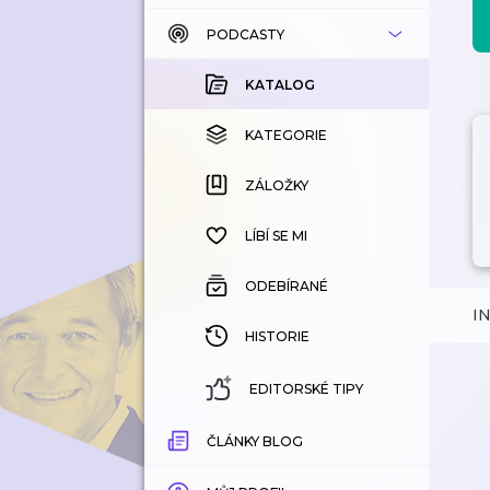
PODCASTY
KATALOG
KOUPENÉ
KATALOG
KATEGORIE
KATEGORIE
ZÁLOŽKY
ZÁLOŽKY
HISTORIE
LÍBÍ SE MI
ODEBÍRANÉ
I
HISTORIE
EDITORSKÉ TIPY
ČLÁNKY BLOG