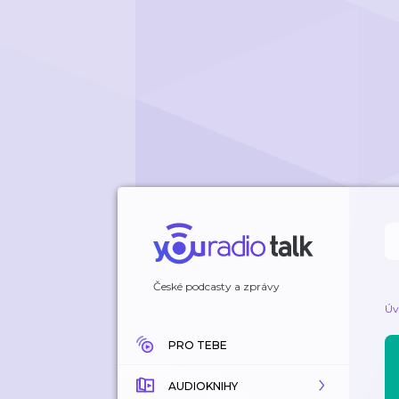
České podcasty a zprávy
Úv
PRO TEBE
AUDIOKNIHY