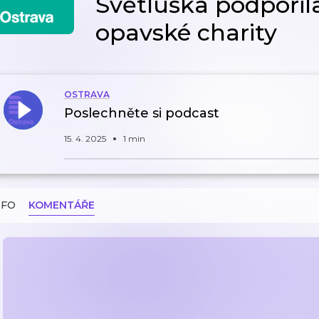
Světluška podpořil
opavské charity
OSTRAVA
Poslechněte si podcast
15. 4. 2025
1 min
NFO
KOMENTÁŘE