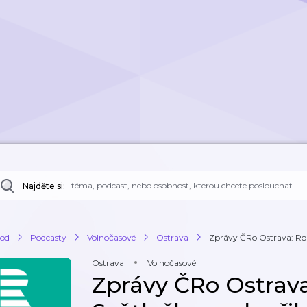
Najděte si:
od
Podcasty
Volnočasové
Ostrava
Zprávy ČRo Ostrava: Roz
Ostrava
Volnočasové
Zprávy ČRo Ostrava