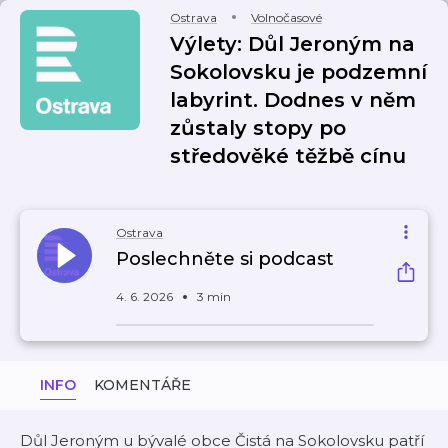
Ostrava
Volnočasové
Výlety: Důl Jeroným na
Sokolovsku je podzemní
labyrint. Dodnes v něm
zůstaly stopy po
středověké těžbě cínu
Ostrava
Poslechněte si podcast
4. 6. 2026
3 min
INFO
KOMENTÁŘE
Důl Jeroným u bývalé obce Čistá na Sokolovsku patří