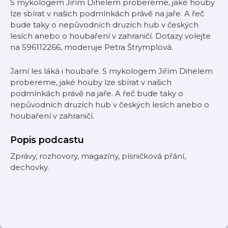
S mykologem Jiřím Dihelem probereme, jaké houby
lze sbírat v našich podmínkách právě na jaře. A řeč
bude taky o nepůvodních druzích hub v českých
lesích anebo o houbaření v zahraničí. Dotazy volejte
na 596112266, moderuje Petra Štrymplová.
Jarní les láká i houbaře. S mykologem Jiřím Dihelem
probereme, jaké houby lze sbírat v našich
podmínkách právě na jaře. A řeč bude taky o
nepůvodních druzích hub v českých lesích anebo o
houbaření v zahraničí.
Popis podcastu
Zprávy, rozhovory, magazíny, písničková přání,
dechovky.