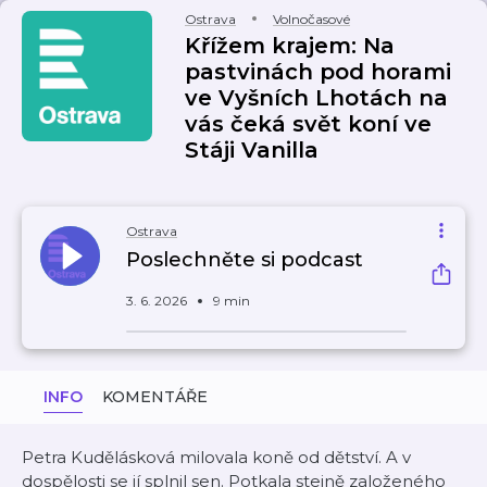
Ostrava
Volnočasové
Křížem krajem: Na
pastvinách pod horami
ve Vyšních Lhotách na
vás čeká svět koní ve
Stáji Vanilla
Ostrava
Poslechněte si podcast
3. 6. 2026
9 min
INFO
KOMENTÁŘE
Petra Kudělásková milovala koně od dětství. A v
dospělosti se jí splnil sen. Potkala stejně založeného