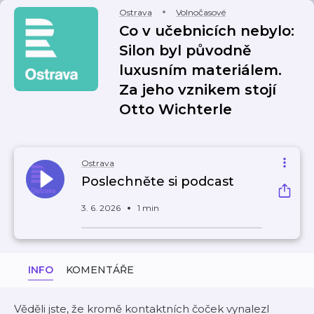
Ostrava
Volnočasové
Co v učebnicích nebylo:
Silon byl původně
luxusním materiálem.
Za jeho vznikem stojí
Otto Wichterle
Ostrava
Poslechněte si podcast
3. 6. 2026
1 min
INFO
KOMENTÁŘE
Věděli jste, že kromě kontaktních čoček vynalezl