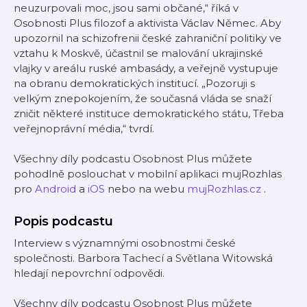
neuzurpovali moc, jsou sami občané,“ říká v
Osobnosti Plus filozof a aktivista Václav Němec. Aby
upozornil na schizofrenii české zahraniční politiky ve
vztahu k Moskvě, účastnil se malování ukrajinské
vlajky v areálu ruské ambasády, a veřejně vystupuje
na obranu demokratických institucí. „Pozoruji s
velkým znepokojením, že současná vláda se snaží
zničit některé instituce demokratického státu, Třeba
veřejnoprávní média,“ tvrdí.
Všechny díly podcastu Osobnost Plus můžete
pohodlně poslouchat v mobilní aplikaci mujRozhlas
pro
Android
a
iOS
nebo na webu
mujRozhlas.cz
.
Popis podcastu
Interview s významnými osobnostmi české
společnosti. Barbora Tachecí a Světlana Witowská
hledají nepovrchní odpovědi.
Všechny díly podcastu Osobnost Plus můžete