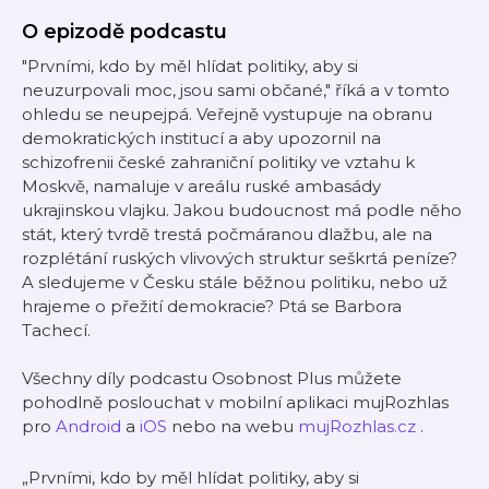
O epizodě podcastu
"Prvními, kdo by měl hlídat politiky, aby si
neuzurpovali moc, jsou sami občané," říká a v tomto
ohledu se neupejpá. Veřejně vystupuje na obranu
demokratických institucí a aby upozornil na
schizofrenii české zahraniční politiky ve vztahu k
Moskvě, namaluje v areálu ruské ambasády
ukrajinskou vlajku. Jakou budoucnost má podle něho
stát, který tvrdě trestá počmáranou dlažbu, ale na
rozplétání ruských vlivových struktur seškrtá peníze?
A sledujeme v Česku stále běžnou politiku, nebo už
hrajeme o přežití demokracie? Ptá se Barbora
Tachecí.
Všechny díly podcastu Osobnost Plus můžete
pohodlně poslouchat v mobilní aplikaci mujRozhlas
pro
Android
a
iOS
nebo na webu
mujRozhlas.cz
.
„Prvními, kdo by měl hlídat politiky, aby si