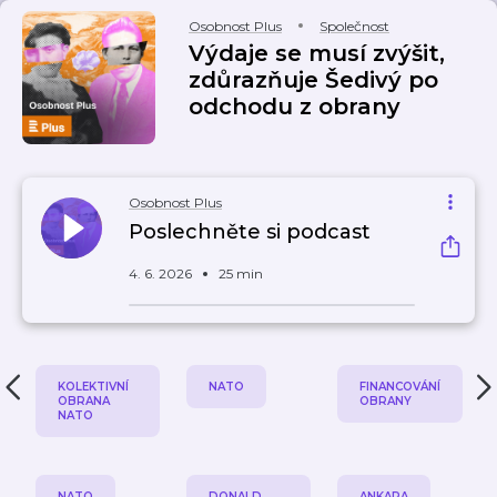
Osobnost Plus
Společnost
Výdaje se musí zvýšit,
zdůrazňuje Šedivý po
odchodu z obrany
Osobnost Plus
Poslechněte si podcast
4. 6. 2026
25 min
KOLEKTIVNÍ
NATO
FINANCOVÁNÍ
OBRANA
OBRANY
NATO
NATO
DONALD
ANKARA