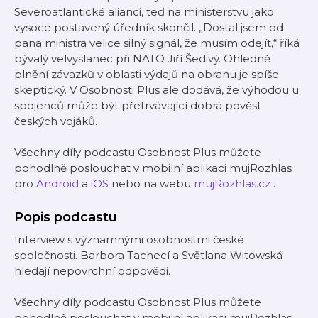
Severoatlantické alianci, teď na ministerstvu jako
vysoce postavený úředník skončil. „Dostal jsem od
pana ministra velice silný signál, že musím odejít,“ říká
bývalý velvyslanec při NATO Jiří Šedivý. Ohledně
plnění závazků v oblasti výdajů na obranu je spíše
skeptický. V Osobnosti Plus ale dodává, že výhodou u
spojenců může být přetrvávající dobrá pověst
českých vojáků.
Všechny díly podcastu Osobnost Plus můžete
pohodlně poslouchat v mobilní aplikaci mujRozhlas
pro
Android
a
iOS
nebo na webu
mujRozhlas.cz
.
Popis podcastu
Interview s významnými osobnostmi české
společnosti. Barbora Tachecí a Světlana Witowská
hledají nepovrchní odpovědi.
Všechny díly podcastu Osobnost Plus můžete
pohodlně poslouchat v mobilní aplikaci mujRozhlas