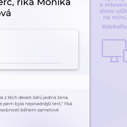
erč, říká Monika
ová
a z těch deseti lídrů jediná žena.
 jsem byla nejsnadnější terč,“ říká
 osobností během sametové