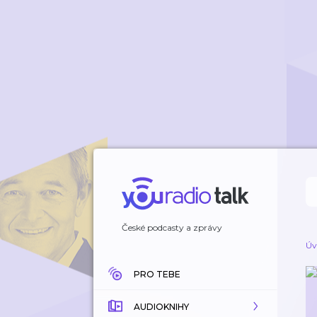
České podcasty a zprávy
Úv
PRO TEBE
AUDIOKNIHY