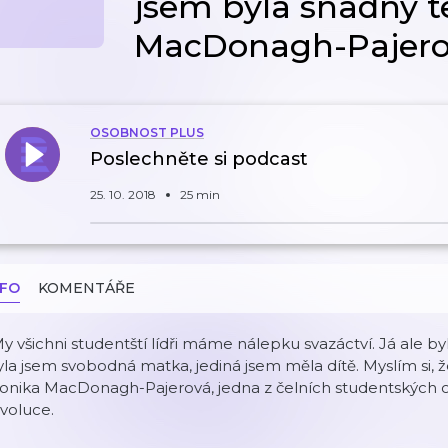
jsem byla snadný t
MacDonagh-Pajer
OSOBNOST PLUS
Poslechněte si podcast
25. 10. 2018
25 min
NFO
KOMENTÁŘE
y všichni studentští lídři máme nálepku svazáctví. Já ale byl
la jsem svobodná matka, jediná jsem měla dítě. Myslím si, že
onika MacDonagh-Pajerová, jedna z čelních studentských
voluce.