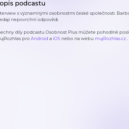
opis podcastu
nterview s významnými osobnostmi české společnosti. Barb
edají nepovrchní odpovědi.
šechny díly podcastu Osobnost Plus můžete pohodlně poslo
ujRozhlas pro
Android
a
iOS
nebo na webu
mujRozhlas.cz
.