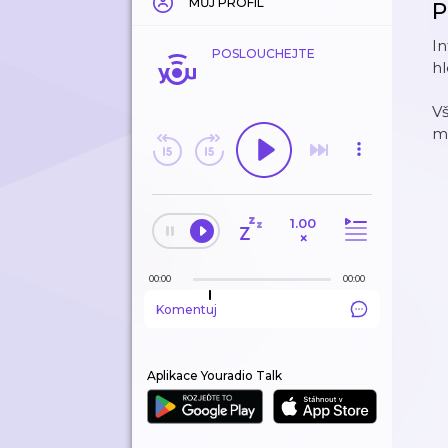
MŮJ PROFIL
P
I
POSLOUCHEJTE
hl
V
m
1.00
×
00:00
00:00
Komentuj
Aplikace Youradio Talk