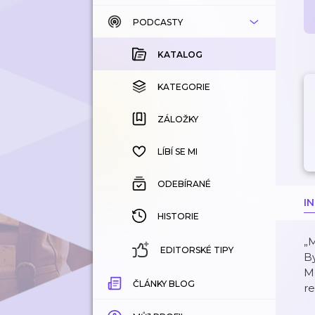
PODCASTY
KATALOG
KOUPENÉ
KATALOG
KATEGORIE
KATEGORIE
ZÁLOŽKY
ZÁLOŽKY
HISTORIE
LÍBÍ SE MI
ODEBÍRANÉ
I
HISTORIE
„M
EDITORSKÉ TIPY
By
M
ČLÁNKY BLOG
re