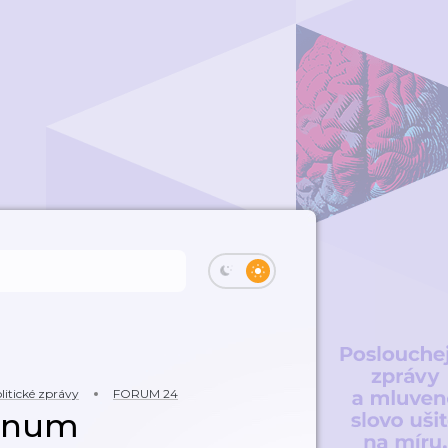
litické zprávy
FORUM 24
gnum