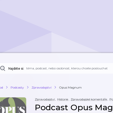
Najděte si:
od
Podcasty
Zpravodajství
Opus Magnum
Zpravodajství
,
Historie
,
Zpravodajské komentáře
,
Po
Podcast Opus Ma