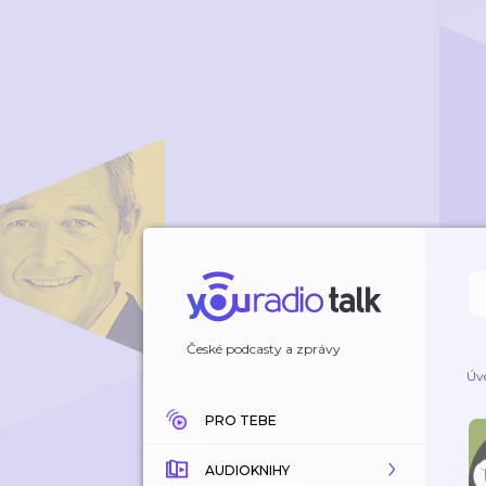
České podcasty a zprávy
Úv
PRO TEBE
AUDIOKNIHY