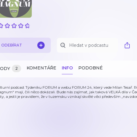
ODEBÍRAT
KOMENTÁŘE
INFO
PODOBNÉ
ZODY
2
lturní podcast Týdeníku FORUM a webu FORUM 24, který vede Milan Tesař. Roz
gnum“ mají, čili něco dokázali. Bude nás zajímat, jak taková VELKÁ díla v Čec
sty, a jestli je pravidlem, že v tuzemsku vznikají skvělé věci především „navzd