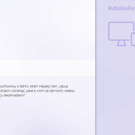
hovory s lidmi, kteří nějaký ten „opus
hách vznikají, jaké k nim (a od nich) vedou
ory okolnostem“.