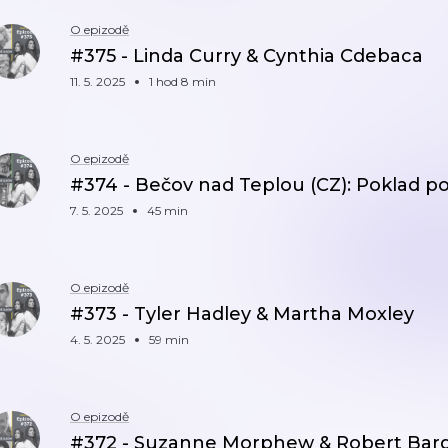
O epizodě
#375 - Linda Curry & Cynthia Cdebaca
11. 5. 2025
1 hod 8 min
O epizodě
#374 - Bečov nad Teplou (CZ): Poklad 
7. 5. 2025
45 min
O epizodě
#373 - Tyler Hadley & Martha Moxley
4. 5. 2025
59 min
O epizodě
#372 - Suzanne Morphew & Robert Bar