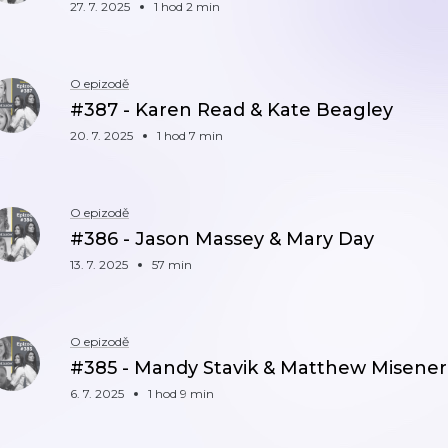
27. 7. 2025
1 hod 2 min
O epizodě
#387 - Karen Read & Kate Beagley
20. 7. 2025
1 hod 7 min
O epizodě
#386 - Jason Massey & Mary Day
13. 7. 2025
57 min
O epizodě
#385 - Mandy Stavik & Matthew Misener
6. 7. 2025
1 hod 9 min