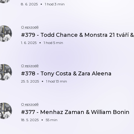
8. 6. 2025
1 hod 3 min
O epizodě
#379 - Todd Chance & Monstra 21 tváří & 
1. 6. 2025
1 hod 5 min
O epizodě
#378 - Tony Costa & Zara Aleena
25. 5. 2025
1 hod 13 min
O epizodě
#377 - Menhaz Zaman & William Bonin
18. 5. 2025
55 min