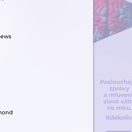
hews
imond