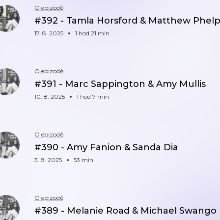
O epizodě
#392 - Tamla Horsford & Matthew Phelp
17. 8. 2025
1 hod 21 min
O epizodě
#391 - Marc Sappington & Amy Mullis
10. 8. 2025
1 hod 7 min
O epizodě
#390 - Amy Fanion & Sanda Dia
3. 8. 2025
53 min
O epizodě
#389 - Melanie Road & Michael Swango