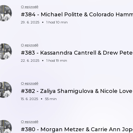
O epizodě
#384 - Michael Politte & Colorado Hamme
29. 6. 2025
1 hod 10 min
O epizodě
#383 - Kassanndra Cantrell & Drew Pet
22. 6. 2025
1 hod 19 min
O epizodě
#382 - Zaliya Shamigulova & Nicole Lovel
15. 6. 2025
55 min
O epizodě
#380 - Morgan Metzer & Carrie Ann Jo