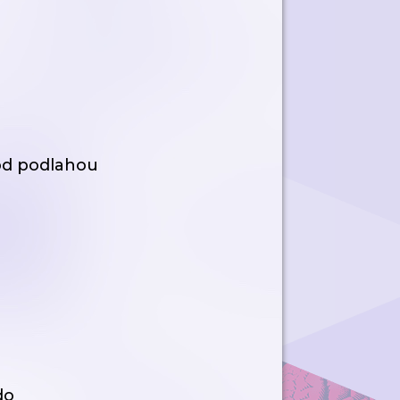
pod podlahou
do