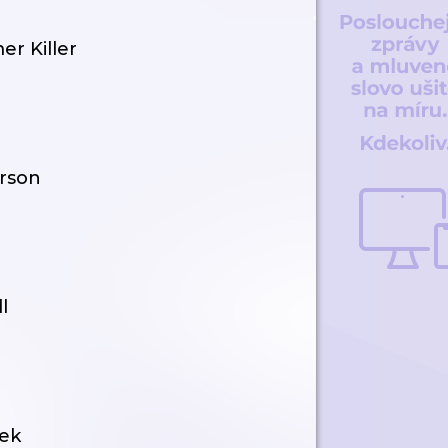
r Killer
erson
l
pek