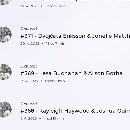
27. 4. 2025
1 hod 17 min
O epizodě
#371 - Dvojčata Eriksson & Jonelle Matt
20. 4. 2025
1 hod 7 min
O epizodě
#369 - Lesa Buchanan & Alison Botha
13. 4. 2025
1 hod 12 min
O epizodě
#368 - Kayleigh Haywood & Joshua Gu
6. 4. 2025
1 hod 13 min