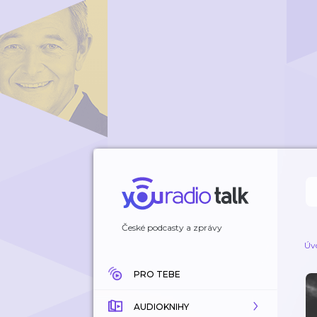
České podcasty a zprávy
Úv
PRO TEBE
AUDIOKNIHY