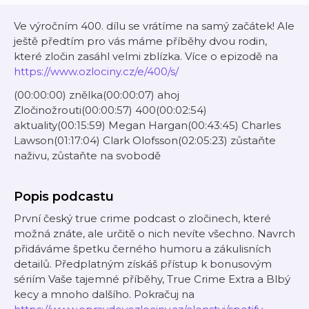
Ve výročním 400. dílu se vrátíme na samý začátek! Ale
ještě předtím pro vás máme příběhy dvou rodin,
které zločin zasáhl velmi zblízka. Více o epizodě na
https://www.ozlociny.cz/e/400/s/
(00:00:00) znělka(00:00:07) ahoj
Zločinožrouti(00:00:57) 400(00:02:54)
aktuality(00:15:59) Megan Hargan(00:43:45) Charles
Lawson(01:17:04) Clark Olofsson(02:05:23) zůstaňte
naživu, zůstaňte na svobodě
Popis podcastu
První český true crime podcast o zločinech, které
možná znáte, ale určitě o nich nevíte všechno. Navrch
přidáváme špetku černého humoru a zákulisních
detailů. Předplatným získáš přístup k bonusovým
sériím Vaše tajemné příběhy, True Crime Extra a Blbý
kecy a mnoho dalšího. Pokračuj na