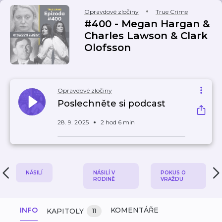
Opravdové zločiny
True Crime
#400 - Megan Hargan &
Charles Lawson & Clark
Olofsson
Opravdové zločiny
Poslechněte si podcast
28. 9. 2025
2 hod 6 min
NÁSILÍ
NÁSILÍ V
POKUS O
RODINĚ
VRAŽDU
INFO
KOMENTÁŘE
KAPITOLY
11