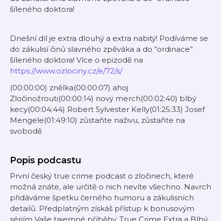
šíleného doktora!
Dnešní díl je extra dlouhý a extra nabitý! Podíváme se
do zákulisí činů slavného zpěváka a do “ordinace”
šíleného doktora! Více o epizodě na
https://www.ozlociny.cz/e/72/s/
(00:00:00) znělka(00:00:07) ahoj
Zločinožrouti(00:00:14) nový merch(00:02:40) blbý
kecy(00:04:44) Robert Sylvester Kelly(01:25:33) Josef
Mengele(01:49:10) zůstaňte naživu, zůstaňte na
svobodě
Popis podcastu
První český true crime podcast o zločinech, které
možná znáte, ale určitě o nich nevíte všechno. Navrch
přidáváme špetku černého humoru a zákulisních
detailů. Předplatným získáš přístup k bonusovým
sériím Vaše tajemné příběhy, True Crime Extra a Blbý