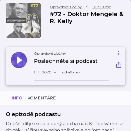
Opravdové zločiny
True Crime
#72 - Doktor Mengele &
R. Kelly
Opravdové zločiny
Poslechněte si podcast
11. 11. 2020
1 hod 49 min
INFO
KOMENTÁŘE
O epizodě podcastu
Dnešní díl je extra dlouhý a extra nabitý! Podíváme se
do zákulisí činů slavného zpěváka a do “ordinace”