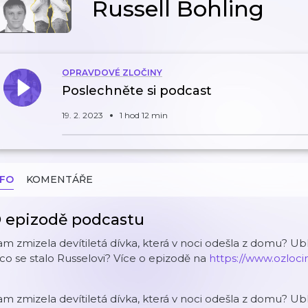
Russell Bohling
OPRAVDOVÉ ZLOČINY
Poslechněte si podcast
19. 2. 2023
1 hod 12 min
NFO
KOMENTÁŘE
 epizodě podcastu
m zmizela devítiletá dívka, která v noci odešla z domu? Ublí
co se stalo Russelovi? Více o epizodě na
https://www.ozlocin
m zmizela devítiletá dívka, která v noci odešla z domu? Ublí