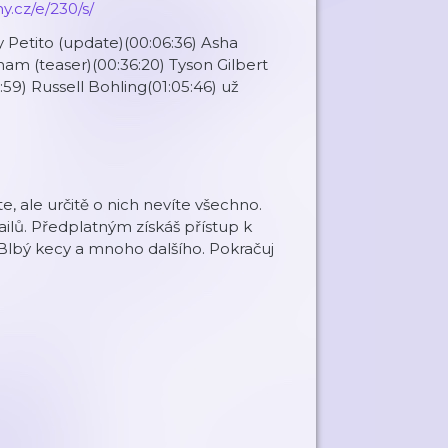
y.cz/e/230/s/
y Petito (update)(00:06:36) Asha
am (teaser)(00:36:20) Tyson Gilbert
59) Russell Bohling(01:05:46) už
, ale určitě o nich nevíte všechno.
lů. Předplatným získáš přístup k
Blbý kecy a mnoho dalšího. Pokračuj