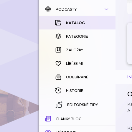
PODCASTY
KATALOG
KOUPENÉ
KATALOG
KATEGORIE
KATEGORIE
ZÁLOŽKY
ZÁLOŽKY
HISTORIE
LÍBÍ SE MI
I
ODEBÍRANÉ
HISTORIE
O
Ka
EDITORSKÉ TIPY
A 
ČLÁNKY BLOG
Ka