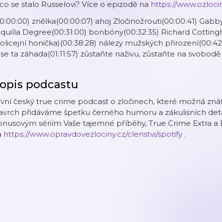
co se stalo Russelovi? Více o epizodě na
https://www.ozlocin
0:00:00) znělka(00:00:07) ahoj Zločinožrouti(00:00:41) Gabb
quilla Degree(00:31:00) bonbóny(00:32:35) Richard Cottingh
olicejní honička)(00:38:28) nálezy mužských přirození(00:42:
se ta záhada(01:11:57) zůstaňte naživu, zůstaňte na svobodě
opis podcastu
vní český true crime podcast o zločinech, které možná znáte
vrch přidáváme špetku černého humoru a zákulisních detai
nusovým sériím Vaše tajemné příběhy, True Crime Extra a 
a
https://www.opravdovezlociny.cz/clenstvi/spotify
.