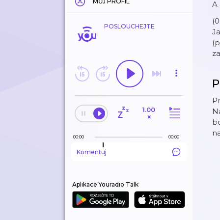
MŮJ PROFIL
A 
(0
POSLOUCHEJTE
Ja
(p
za
P
Pr
1.00
Na
×
bo
n
00:00
00:00
Komentuj
Aplikace Youradio Talk