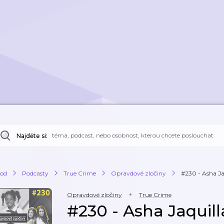
Najděte si:
od
Podcasty
True Crime
Opravdové zločiny
#230 - Asha Ja
Opravdové zločiny
True Crime
#230 - Asha Jaquil