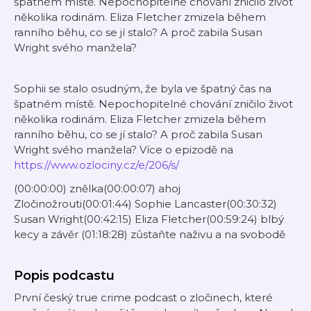
špatném místě. Nepochopitelné chování zničilo život
několika rodinám. Eliza Fletcher zmizela během
ranního běhu, co se jí stalo? A proč zabila Susan
Wright svého manžela?
Sophii se stalo osudným, že byla ve špatný čas na
špatném místě. Nepochopitelné chování zničilo život
několika rodinám. Eliza Fletcher zmizela během
ranního běhu, co se jí stalo? A proč zabila Susan
Wright svého manžela? Více o epizodě na
https://www.ozlociny.cz/e/206/s/
(00:00:00) znělka(00:00:07) ahoj
Zločinožrouti(00:01:44) Sophie Lancaster(00:30:32)
Susan Wright(00:42:15) Eliza Fletcher(00:59:24) blbý
kecy a závěr (01:18:28) zůstaňte naživu a na svobodě
Popis podcastu
První český true crime podcast o zločinech, které