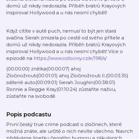
domů už nikdy nedorazila. Příběh bratrů Krayových
inspiroval Hollywood a u nás nesmí chybět!
Když cítíte v autě puch, nemusí to být jen stará
svačina. Sierah zmizela po cestě od svého přítele a
domů už nikdy nedorazila. Příběh bratrů Krayových
inspiroval Hollywood a u nás nesmí chybět! Více o
epizodě na
https://www.ozlociny.cz/e/198/s/
(00:00:00) znělka(00:00:07) ahoj
Zločinožrouti(00:01:01) ahoj Zločinožrouti II.(00:03:35)
sdílené auto(00:09:01) Sierah Joughin(00:38:01)
Ronnie a Reggie Kray(01:10:24) zůstaňte naživu,
zůstaňte na svobodě
Popis podcastu
První český true crime podcast o zločinech, které
možná znáte, ale určitě o nich nevíte všechno. Navrch
přidáváme špetku černého humoru a zákulisních