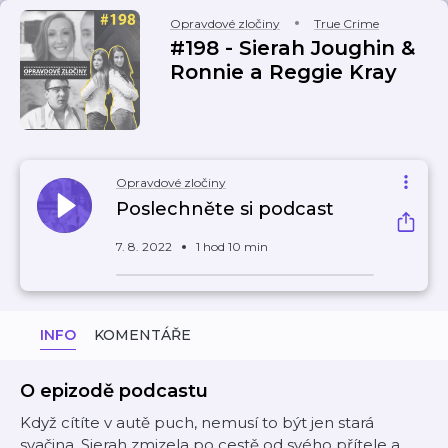
Opravdové zločiny
True Crime
#198 - Sierah Joughin &
Ronnie a Reggie Kray
Opravdové zločiny
Poslechněte si podcast
7. 8. 2022
1 hod 10 min
INFO
KOMENTÁŘE
O epizodě podcastu
Když cítíte v autě puch, nemusí to být jen stará
svačina. Sierah zmizela po cestě od svého přítele a