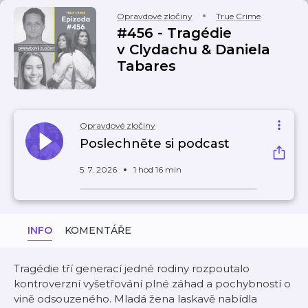
Opravdové zločiny
True Crime
#456 - Tragédie
v Clydachu & Daniela
Tabares
Opravdové zločiny
Poslechněte si podcast
5. 7. 2026
1 hod 16 min
INFO
KOMENTÁŘE
Tragédie tří generací jedné rodiny rozpoutalo
kontroverzní vyšetřování plné záhad a pochybností o
vině odsouzeného. Mladá žena laskavě nabídla