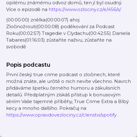
opilému známému odvoz domů, ten jí byl osudný.
Více o epizodě na
https://www.ozlociny.cz/e/456/s/
(00:00:00) znělka(00:00:07) ahoj
Zločinožrouti(00:00:08) poděkování za Podcast
Roku(00:02:57) Tragedie v Clydachu(00:42:55) Daniela
Tabares(01:16:03) zůstaňte naživu, zůstaňte na
svobodě
Popis podcastu
První český true crime podcast o zločinech, které
možná znáte, ale určitě o nich nevíte všechno. Navrch
přidáváme špetku černého humoru a zákulisních
detailů. Předplatným získáš přístup k bonusovým
sériím Vaše tajemné příběhy, True Crime Extra a Blbý
kecy a mnoho dalšího. Pokračuj na
https://www.opravdovezlociny.cz/clenstvi/spotify
.