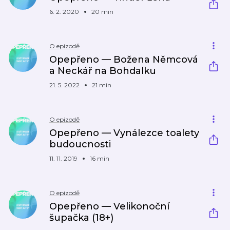
6. 2. 2020
20 min
O epizodě
Opepřeno — Božena Němcová
a Neckář na Bohdalku
21. 5. 2022
21 min
O epizodě
Opepřeno — Vynálezce toalety
budoucnosti
11. 11. 2019
16 min
O epizodě
Opepřeno — Velikonoční
šupačka (18+)