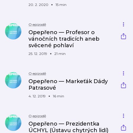
20. 2. 2020
15 min
O epizodě
Opepřeno — Profesor o
vánočních tradicích aneb
svěcené pohlaví
25. 12. 2019
21 min
O epizodě
Opepřeno — Markeťák Dády
Patrasové
4. 12. 2019
16 min
O epizodě
Opepřeno — Prezidentka
ÚCHYL (Ústavu chytrých lidí)