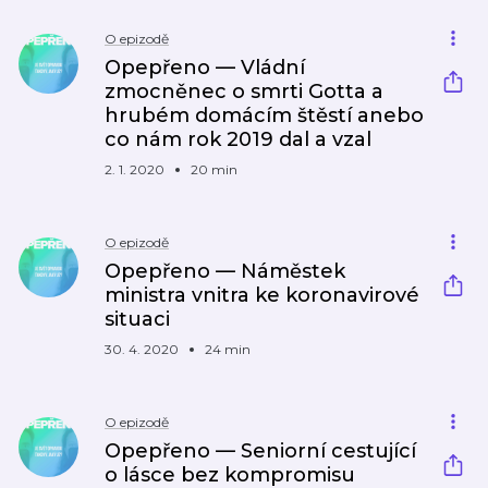
O epizodě
Opepřeno — Vládní
zmocněnec o smrti Gotta a
hrubém domácím štěstí anebo
co nám rok 2019 dal a vzal
2. 1. 2020
20 min
O epizodě
Opepřeno — Náměstek
ministra vnitra ke koronavirové
situaci
30. 4. 2020
24 min
O epizodě
Opepřeno — Seniorní cestující
o lásce bez kompromisu