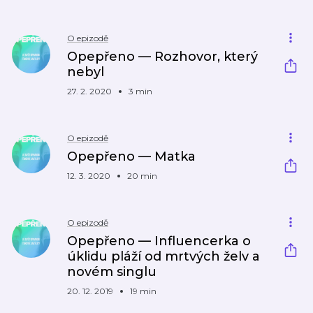
O epizodě
Opepřeno — Rozhovor, který
nebyl
27. 2. 2020
3 min
O epizodě
Opepřeno — Matka
12. 3. 2020
20 min
O epizodě
Opepřeno — Influencerka o
úklidu pláží od mrtvých želv a
novém singlu
20. 12. 2019
19 min