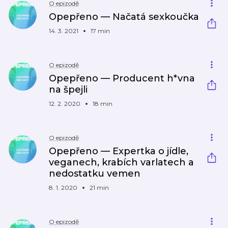
O epizodě
Opepřeno — Načatá sexkoučka
14. 3. 2021
17 min
O epizodě
Opepřeno — Producent h*vna
na špejli
12. 2. 2020
18 min
O epizodě
Opepřeno — Expertka o jídle,
veganech, krabích varlatech a
nedostatku vemen
8. 1. 2020
21 min
O epizodě