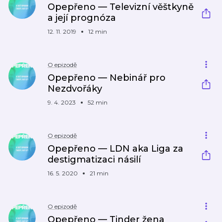
Opepřeno — Televizní věštkyně
a její prognóza
12. 11. 2019
12 min
O epizodě
Opepřeno — Nebinář pro
Nezdvořáky
9. 4. 2023
52 min
O epizodě
Opepřeno — LDN aka Liga za
destigmatizaci násilí
16. 5. 2020
21 min
O epizodě
Opepřeno — Tinder žena