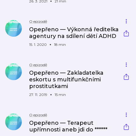
26. 3. 2021
21 min
O epizodě
Opepřeno — Výkonná ředitelka
agentury na sdílení dětí ADHD
15. 1. 2020
18 min
O epizodě
Opepřeno — Zakladatelka
eskortu s multifunkčními
prostitutkami
27. 11. 2019
15 min
O epizodě
Opepřeno — Terapeut
upřímnosti aneb jdi do ******