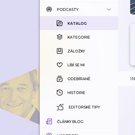
PODCASTY
KATALOG
KOUPENÉ
KATALOG
KATEGORIE
KATEGORIE
ZÁLOŽKY
ZÁLOŽKY
HISTORIE
LÍBÍ SE MI
I
ODEBÍRANÉ
HISTORIE
EDITORSKÉ TIPY
ČLÁNKY BLOG