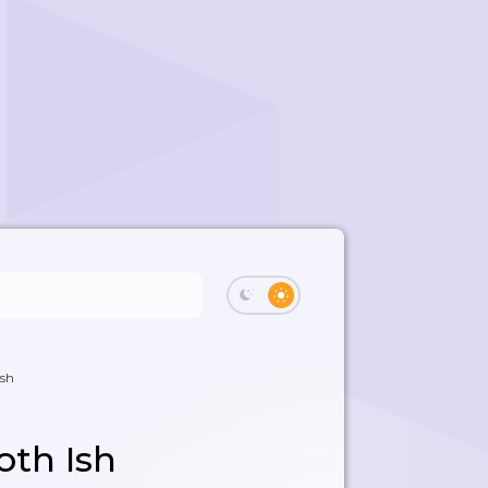
sh
th Ish