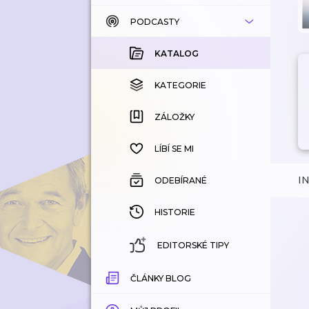
PODCASTY
KATALOG
KOUPENÉ
KATALOG
KATEGORIE
KATEGORIE
ZÁLOŽKY
ZÁLOŽKY
HISTORIE
LÍBÍ SE MI
I
ODEBÍRANÉ
HISTORIE
EDITORSKÉ TIPY
ČLÁNKY BLOG