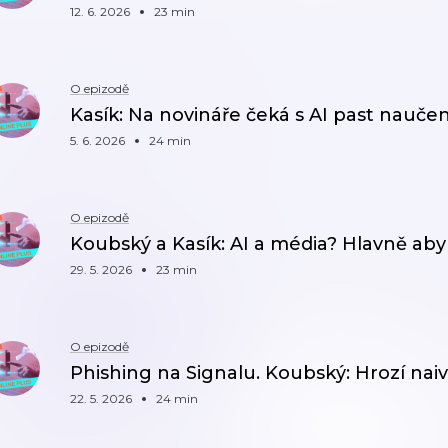
12. 6. 2026
23 min
O epizodě
Kasík: Na novináře čeká s AI past nauč
5. 6. 2026
24 min
O epizodě
Koubský a Kasík: AI a média? Hlavně aby l
29. 5. 2026
23 min
O epizodě
Phishing na Signalu. Koubský: Hrozí naiv
22. 5. 2026
24 min