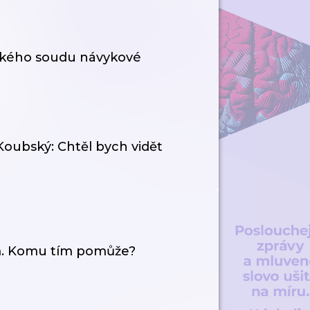
ckého soudu návykové
Koubský: Chtěl bych vidět
ům. Komu tím pomůže?