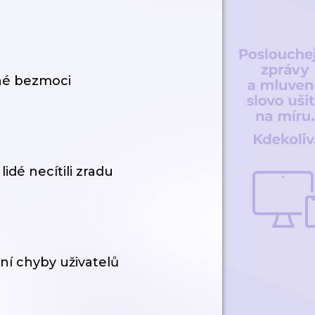
ené bezmoci
idé necítili zradu
ní chyby uživatelů