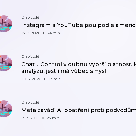
O epizodě
Instagram a YouTube jsou podle ameri
27. 3. 2026
24 min
O epizodě
Chatu Control v dubnu vyprší platnost. 
analýzu, jestli má vůbec smysl
20. 3. 2026
23 min
O epizodě
Meta zavádí AI opatření proti podvod
13. 3. 2026
23 min