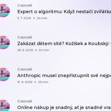
O epizodě
Expert o algoritmu: Když nestačí zvířátka
3. 7. 2026
24 min
O epizodě
Zakázat dětem sítě? Kožíšek a Koubský
26. 6. 2026
24 min
O epizodě
Anthropic musel znepřístupnit své nejpo
19. 6. 2026
23 min
O epizodě
Online nákup je snadný, ať je snadné vra