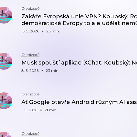
O epizodě
Zakáže Evropská unie VPN? Koubský: R
demokratické Evropy to ale udělat nem
15. 5. 2026
23 min
O epizodě
Musk spouští aplikaci XChat. Koubský: 
8. 5. 2026
23 min
O epizodě
Ať Google otevře Android různým AI asi
1. 5. 2026
21 min
O epizodě