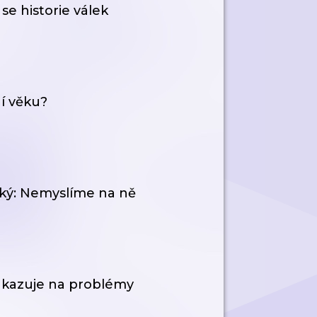
se historie válek
í věku?
ský: Nemyslíme na ně
 ukazuje na problémy