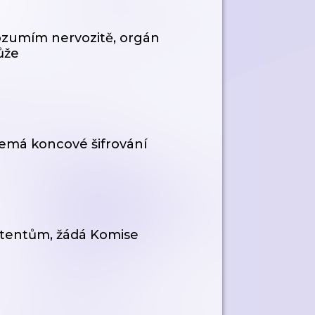
ozumím nervozitě, orgán
ůže
Nemá koncové šifrování
stentům, žádá Komise