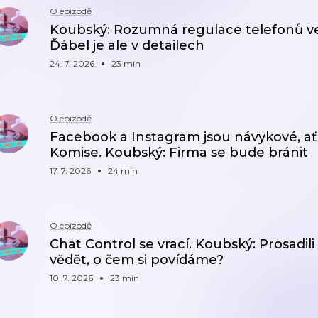
O epizodě
Koubský: Rozumná regulace telefonů ve
Ďábel je ale v detailech
24. 7. 2026
23 min
O epizodě
Facebook a Instagram jsou návykové, ať
Komise. Koubský: Firma se bude bránit
17. 7. 2026
24 min
O epizodě
Chat Control se vrací. Koubský: Prosadili 
vědět, o čem si povídáme?
10. 7. 2026
23 min