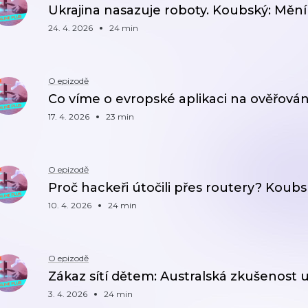
Ukrajina nasazuje roboty. Koubský: Mění 
24. 4. 2026
24 min
O epizodě
Co víme o evropské aplikaci na ověřován
17. 4. 2026
23 min
O epizodě
Proč hackeři útočili přes routery? Koub
10. 4. 2026
24 min
O epizodě
Zákaz sítí dětem: Australská zkušenost
3. 4. 2026
24 min