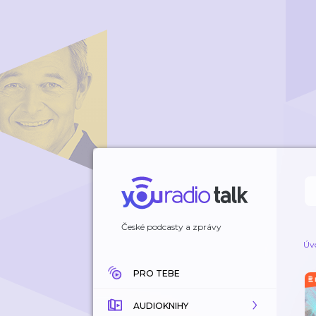
České podcasty a zprávy
Úv
PRO TEBE
AUDIOKNIHY