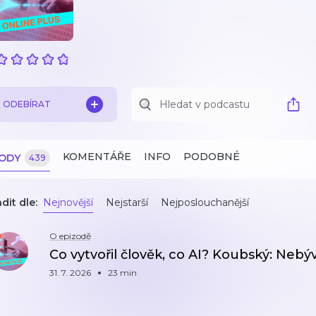
ODEBÍRAT
KOMENTÁŘE
INFO
PODOBNÉ
ZODY
439
dit dle:
Nejnovější
Nejstarší
Nejposlouchanější
O epizodě
Co vytvořil člověk, co AI? Koubský: Neb
31. 7. 2026
23 min