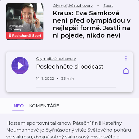
Olympijské rozhovory
Sport
Kraus: Eva Samková
není před olympiádou v
nejlepší formě. Jestli na
ni pojede, nikdo neví
Olympijské rozhovory
Poslechněte si podcast
14. 1. 2022
33 min
INFO
KOMENTÁŘE
Hostem sportovní talkshow Páteční finiš Kateřiny
Neumannové je čtyřnásobný vítěz Světového poháru
ve skikrosu, dvojnásobný skikrosový mistr světa a