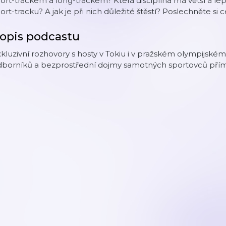
ort-trackem a long-trackem? Která disciplína má větší a lep
ort-tracku? A jak je při nich důležité štěstí? Poslechněte si 
opis podcastu
kluzivní rozhovory s hosty v Tokiu i v pražském olympijsk
dborníků a bezprostřední dojmy samotných sportovců přímo