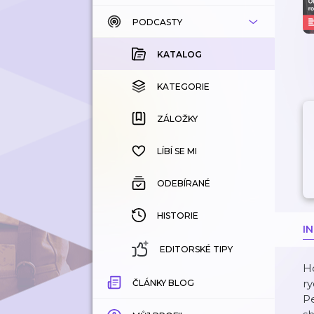
PODCASTY
KATALOG
KOUPENÉ
KATALOG
KATEGORIE
KATEGORIE
ZÁLOŽKY
ZÁLOŽKY
HISTORIE
LÍBÍ SE MI
ODEBÍRANÉ
HISTORIE
I
EDITORSKÉ TIPY
Ho
ry
ČLÁNKY BLOG
Pe