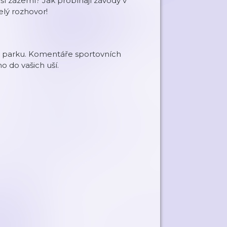
ší zázemí? Jak probíhají závody v
celý rozhovor!
ém parku. Komentáře sportovních
 do vašich uší.