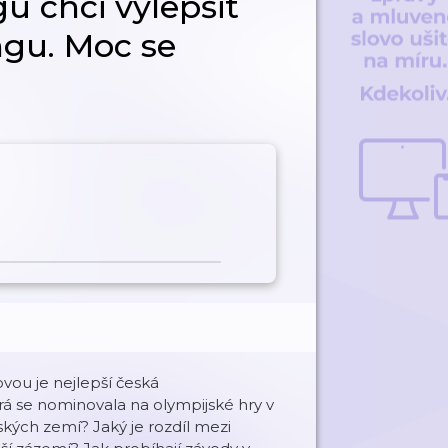
u chci vylepšit
ngu. Moc se
vou je nejlepší česká
rá se nominovala na olympijské hry v
ských zemí? Jaký je rozdíl mezi