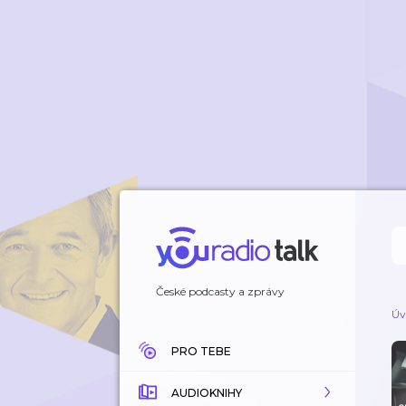
České podcasty a zprávy
Úv
PRO TEBE
AUDIOKNIHY