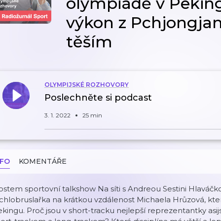
olympiádě v Peking
výkon z Pchjongja
těším
OLYMPIJSKÉ ROZHOVORY
Poslechněte si podcast
3. 1. 2022
25 min
NFO
KOMENTÁŘE
stem sportovní talkshow Na síti s Andreou Sestini Hlaváčko
chlobruslařka na krátkou vzdálenost Michaela Hrůzová, kte
kingu. Proč jsou v short-tracku nejlepší reprezentantky asij