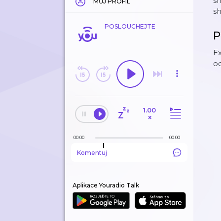
sh
MŮJ PROFIL
sh
POSLOUCHEJTE
P
Ex
o
1.00
×
00:00
00:00
Komentuj
Aplikace Youradio Talk