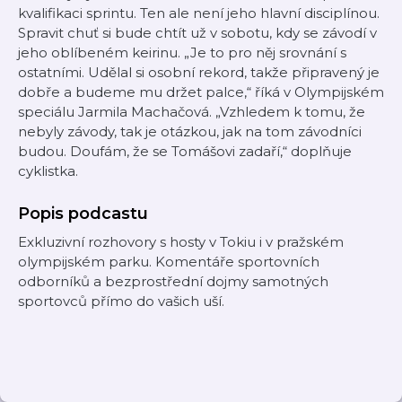
kvalifikaci sprintu. Ten ale není jeho hlavní disciplínou.
Spravit chuť si bude chtít už v sobotu, kdy se závodí v
jeho oblíbeném keirinu. „Je to pro něj srovnání s
ostatními. Udělal si osobní rekord, takže připravený je
dobře a budeme mu držet palce,“ říká v Olympijském
speciálu Jarmila Machačová. „Vzhledem k tomu, že
nebyly závody, tak je otázkou, jak na tom závodníci
budou. Doufám, že se Tomášovi zadaří,“ doplňuje
cyklistka.
Popis podcastu
Exkluzivní rozhovory s hosty v Tokiu i v pražském
olympijském parku. Komentáře sportovních
odborníků a bezprostřední dojmy samotných
sportovců přímo do vašich uší.