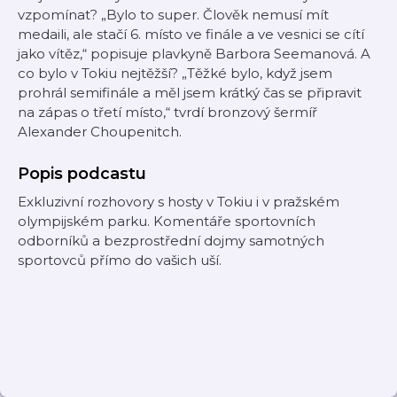
vzpomínat? „Bylo to super. Člověk nemusí mít
medaili, ale stačí 6. místo ve finále a ve vesnici se cítí
jako vítěz,“ popisuje plavkyně Barbora Seemanová. A
co bylo v Tokiu nejtěžší? „Těžké bylo, když jsem
prohrál semifinále a měl jsem krátký čas se připravit
na zápas o třetí místo,“ tvrdí bronzový šermíř
Alexander Choupenitch.
Popis podcastu
Exkluzivní rozhovory s hosty v Tokiu i v pražském
olympijském parku. Komentáře sportovních
odborníků a bezprostřední dojmy samotných
sportovců přímo do vašich uší.