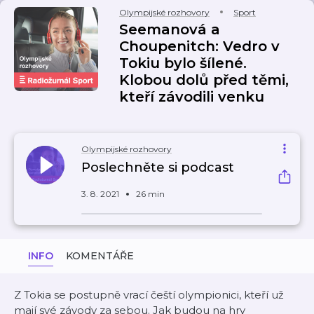
Olympijské rozhovory
Sport
Seemanová a
Choupenitch: Vedro v
Tokiu bylo šílené.
Klobou dolů před těmi,
kteří závodili venku
Olympijské rozhovory
Poslechněte si podcast
3. 8. 2021
26 min
INFO
KOMENTÁŘE
Z Tokia se postupně vrací čeští olympionici, kteří už
mají své závody za sebou. Jak budou na hry