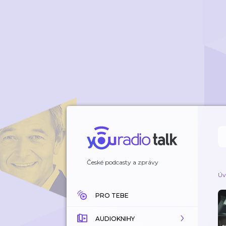
České podcasty a zprávy
Úv
PRO TEBE
AUDIOKNIHY