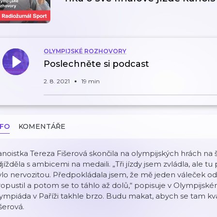
OLYMPIJSKÉ ROZHOVORY
Poslechněte si podcast
2. 8. 2021
19 min
NFO
KOMENTÁŘE
noistka Tereza Fišerová skončila na olympijských hrách na 
jížděla s ambicemi na medaili. „Tři jízdy jsem zvládla, ale t
lo nervozitou. Předpokládala jsem, že mě jeden váleček od
opustil a potom se to táhlo až dolů,“ popisuje v Olympijské
ympiáda v Paříži takhle brzo. Budu makat, abych se tam kval
šerová.