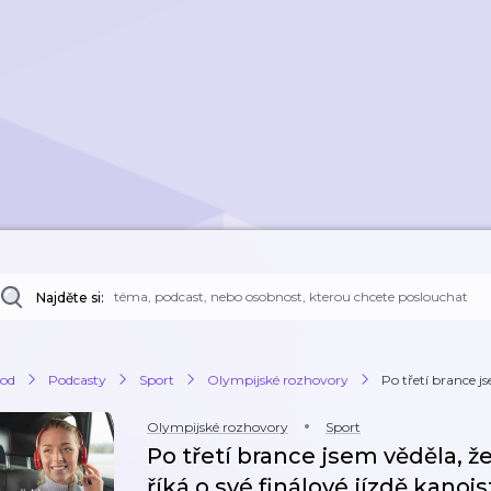
Najděte si:
od
Podcasty
Sport
Olympijské rozhovory
Po třetí brance j
Olympijské rozhovory
Sport
Po třetí brance jsem věděla, 
říká o své finálové jízdě kanoi