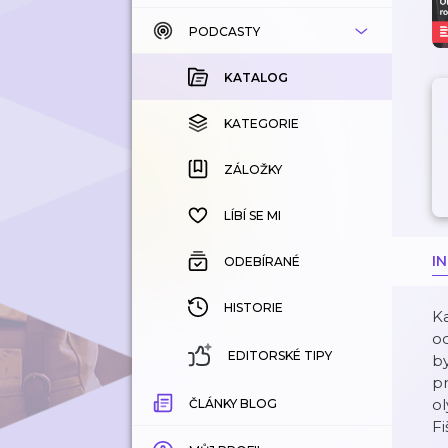
PODCASTY
KATALOG
KOUPENÉ
KATALOG
KATEGORIE
KATEGORIE
ZÁLOŽKY
ZÁLOŽKY
HISTORIE
LÍBÍ SE MI
I
ODEBÍRANÉ
HISTORIE
Ka
od
EDITORSKÉ TIPY
by
pr
ol
ČLÁNKY BLOG
Fi