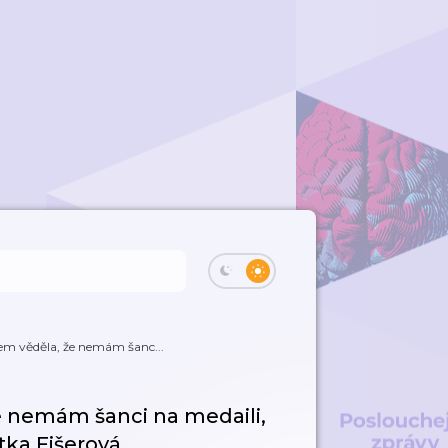
sem věděla, že nemám šanc...
že nemám šanci na medaili,
stka Fišerová