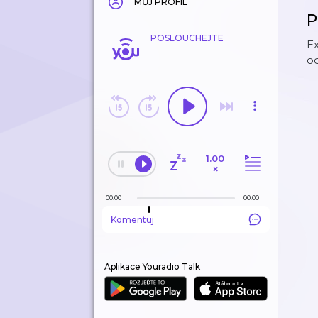
MŮJ PROFIL
P
POSLOUCHEJTE
Ex
o
1.00
×
00:00
00:00
Komentuj
Aplikace Youradio Talk