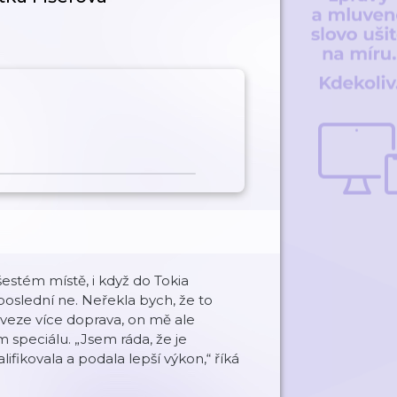
šestém místě, i když do Tokia
u poslední ne. Neřekla bych, že to
veze více doprava, on mě ale
m speciálu. „Jsem ráda, že je
ifikovala a podala lepší výkon,“ říká