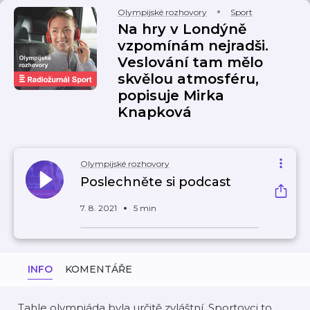
Olympijské rozhovory
Sport
Na hry v Londýně
vzpomínám nejradši.
Veslování tam mělo
skvělou atmosféru,
popisuje Mirka
Knapková
Olympijské rozhovory
Poslechněte si podcast
7. 8. 2021
5 min
INFO
KOMENTÁŘE
„Tahle olympiáda byla určitě zvláštní. Sportovci to