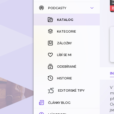
PODCASTY
KATALOG
KOUPENÉ
KATALOG
KATEGORIE
KATEGORIE
ZÁLOŽKY
ZÁLOŽKY
HISTORIE
LÍBÍ SE MI
ODEBÍRANÉ
I
HISTORIE
V 
EDITORSKÉ TIPY
me
př
ČLÁNKY BLOG
Og
j