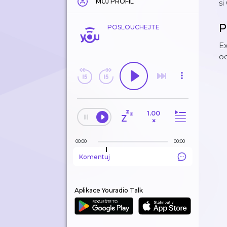
MŮJ PROFIL
si
P
POSLOUCHEJTE
Ex
o
1.00
×
00:00
00:00
Komentuj
Aplikace Youradio Talk