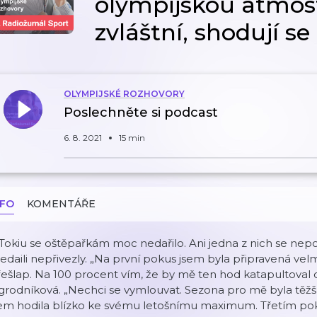
olympijskou atmosf
zvláštní, shodují s
OLYMPIJSKÉ ROZHOVORY
Poslechněte si podcast
6. 8. 2021
15 min
NFO
KOMENTÁŘE
Tokiu se oštěpařkám moc nedařilo. Ani jedna z nich se nepo
daili nepřivezly. „Na první pokus jsem byla připravená velm
ešlap. Na 100 procent vím, že by mě ten hod katapultoval do
rodníková. „Nechci se vymlouvat. Sezona pro mě byla těžší 
sem hodila blízko ke svému letošnímu maximum. Třetím pok