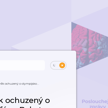
věk ochuzený o olympijsko...
ěk ochuzený o