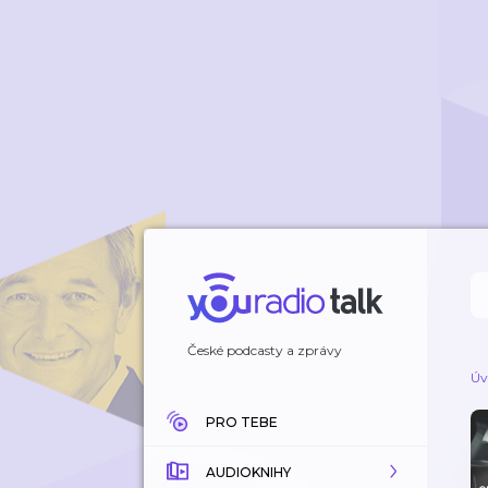
České podcasty a zprávy
Úv
PRO TEBE
AUDIOKNIHY