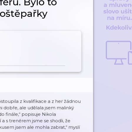
éru. Bylo to
e oštěpařky
stoupila z kvalifikace a z her žádnou
i dobře, ale udělala jsem malinký
 finále,“ popisuje Nikola
a s trenérem jsme se shodli, že
usem jsem ale mohla zabrat,“ myslí