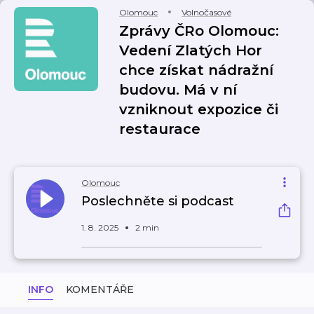
Olomouc
Volnočasové
Zprávy ČRo Olomouc:
Vedení Zlatých Hor
chce získat nádražní
budovu. Má v ní
vzniknout expozice či
restaurace
Olomouc
Poslechněte si podcast
1. 8. 2025
2 min
INFO
KOMENTÁŘE