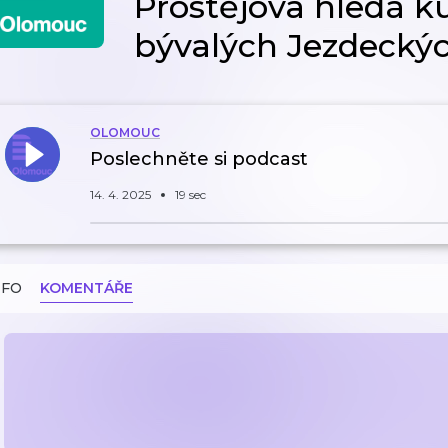
Prostějova hledá 
bývalých Jezdecký
OLOMOUC
Poslechněte si podcast
14. 4. 2025
19 sec
NFO
KOMENTÁŘE