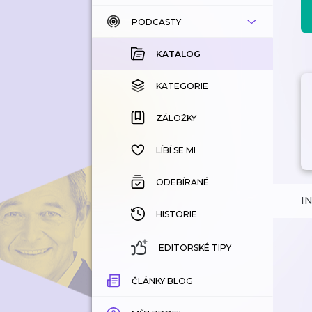
PODCASTY
KATALOG
KOUPENÉ
KATALOG
KATEGORIE
KATEGORIE
ZÁLOŽKY
ZÁLOŽKY
HISTORIE
LÍBÍ SE MI
ODEBÍRANÉ
I
HISTORIE
EDITORSKÉ TIPY
ČLÁNKY BLOG