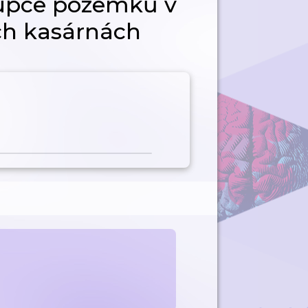
kupce pozemků v
ch kasárnách