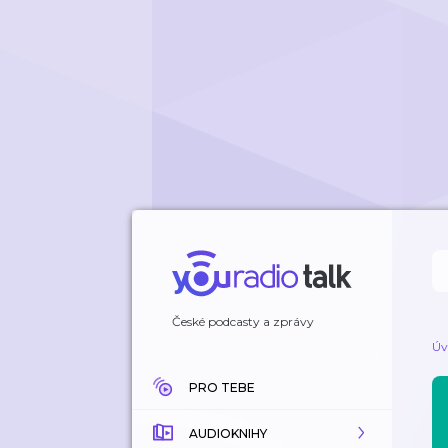
České podcasty a zprávy
Úv
PRO TEBE
AUDIOKNIHY