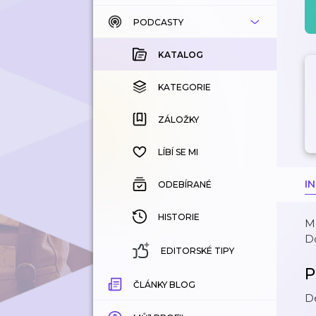
PODCASTY
KATALOG
KOUPENÉ
KATALOG
KATEGORIE
KATEGORIE
ZÁLOŽKY
ZÁLOŽKY
HISTORIE
LÍBÍ SE MI
I
ODEBÍRANÉ
HISTORIE
Me
Do
EDITORSKÉ TIPY
P
ČLÁNKY BLOG
De