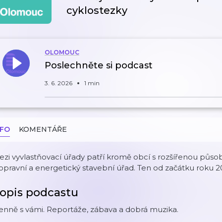
cyklostezky
OLOMOUC
Poslechněte si podcast
3. 6. 2026
1 min
NFO
KOMENTÁŘE
zi vyvlastňovací úřady patří kromě obcí s rozšířenou působ
pravní a energetický stavební úřad. Ten od začátku roku 2
opis podcastu
nně s vámi. Reportáže, zábava a dobrá muzika.