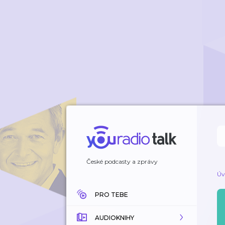
České podcasty a zprávy
Úv
PRO TEBE
AUDIOKNIHY