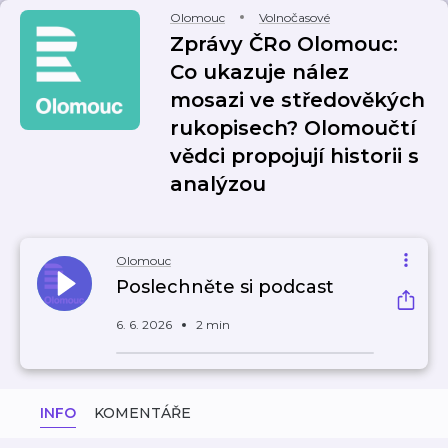
Olomouc
Volnočasové
Zprávy ČRo Olomouc:
Co ukazuje nález
mosazi ve středověkých
rukopisech? Olomoučtí
vědci propojují historii s
analýzou
Olomouc
Poslechněte si podcast
6. 6. 2026
2 min
INFO
KOMENTÁŘE