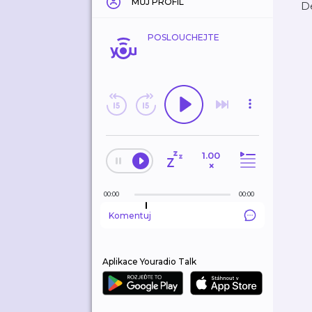
MŮJ PROFIL
De
POSLOUCHEJTE
1.00
×
00:00
00:00
Komentuj
Aplikace Youradio Talk