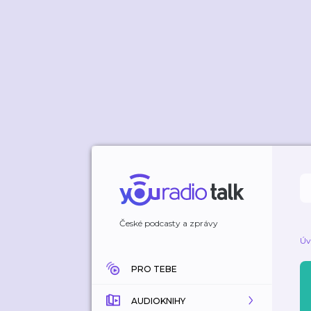
České podcasty a zprávy
Úv
PRO TEBE
AUDIOKNIHY