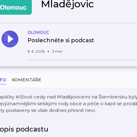
Mladějovic
OLOMOUC
Poslechněte si podcast
6. 6. 2026
3 min
NFO
KOMENTÁŘE
pličky křížové cesty nad Mladějovicemi na Šternbersku by
jvýznamnějšími selskými rody obce a péče o kapli se prodá
ly postaveny se však dodnes přesně neví.
opis podcastu