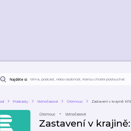
Najděte si:
od
Podcasty
Volnočasové
Olomouc
Zastavení v krajině: Kří
Olomouc
Volnočasové
Zastavení v krajině