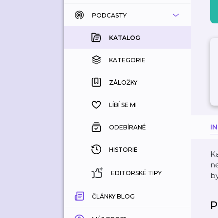
PODCASTY
KATALOG
KOUPENÉ
KATALOG
KATEGORIE
KATEGORIE
ZÁLOŽKY
ZÁLOŽKY
HISTORIE
LÍBÍ SE MI
I
ODEBÍRANÉ
HISTORIE
Ka
ne
EDITORSKÉ TIPY
by
ČLÁNKY BLOG
P