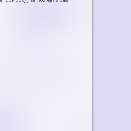
e. Obklopují ji samozřejmě další