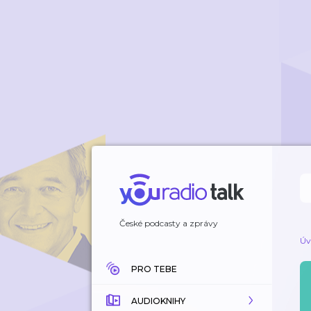
České podcasty a zprávy
Úv
PRO TEBE
AUDIOKNIHY