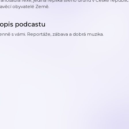
ranosaura rexe, jediná replika svého druhu v České republic
ravěcí obyvatelé Země.
opis podcastu
nně s vámi. Reportáže, zábava a dobrá muzika.