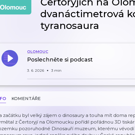
Čertoryjích na Ol
dvanáctimetrová k
tyranosaura
OLOMOUC
Poslechněte si podcast
3. 6. 2026
3 min
NFO
KOMENTÁŘE
 začátku byl velký zájem o dinosaury a touha mít doma repliky
mětal z Čertoryjí na Olomoucku pořídil pořádnou 3D tiská
ozemku pozoruhodné Dinosauří muzeum, kterému vévodí d