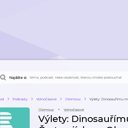
Najděte si:
od
Podcasty
Volnočasové
Olomouc
Výlety: Dinosauřímu mu
Olomouc
Volnočasové
Výlety: Dinosauří