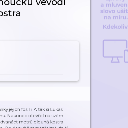
omoucku vévodí
ostra
 jejich fosílií. A tak si Lukáš
rnu. Nakonec otevřel na svém
vanáct metrů dlouhá kostra