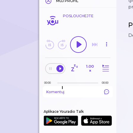
ty
MŮJ PROFIL
p
POSLOUCHEJTE
P
De
1.00
×
00:00
00:00
Komentuj
Aplikace Youradio Talk