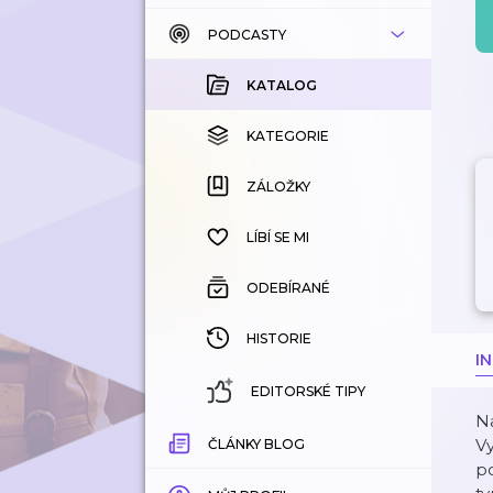
PODCASTY
KATALOG
KOUPENÉ
KATALOG
KATEGORIE
KATEGORIE
ZÁLOŽKY
ZÁLOŽKY
HISTORIE
LÍBÍ SE MI
ODEBÍRANÉ
HISTORIE
I
EDITORSKÉ TIPY
Na
Vy
ČLÁNKY BLOG
p