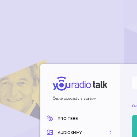
České podcasty a zprávy
Úv
PRO TEBE
AUDIOKNIHY