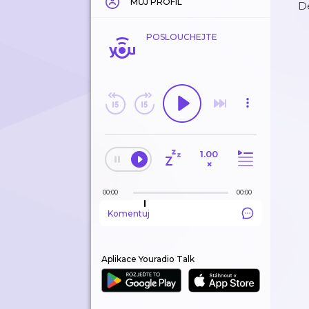
MŮJ PROFIL
De
POSLOUCHEJTE
1.00
×
00:00
00:00
Komentuj
Aplikace Youradio Talk