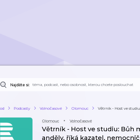
Najděte si:
od
Podcasty
Volnočasové
Olomouc
Větrník - Host ve studiu
Olomouc
Volnočasové
Větrník - Host ve studiu: Bůh 
anděly, říká kazatel, nemocnič