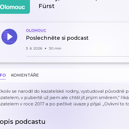
Fürst
OLOMOUC
Poslechněte si podcast
3. 6. 2026
30 min
NFO
KOMENTÁŘE
koliv se narodil do kazatelské rodiny, vystudoval původně p
zatelem, v pubertě už jsem ale chtěl jít jiným směrem,“ řík
zatelem v roce 2017 a po pečlivé úvaze ji přijal. „Ovlivní to t
opis podcastu