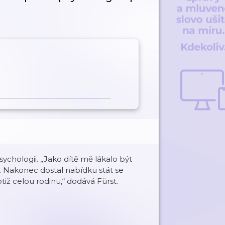
sychologii. „Jako dítě mě lákalo být
á. Nakonec dostal nabídku stát se
otiž celou rodinu,“ dodává Fürst.