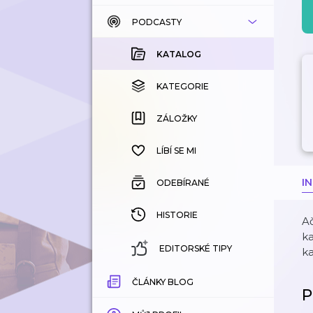
PODCASTY
KATALOG
KOUPENÉ
KATALOG
KATEGORIE
KATEGORIE
ZÁLOŽKY
ZÁLOŽKY
HISTORIE
LÍBÍ SE MI
I
ODEBÍRANÉ
HISTORIE
Ač
ka
EDITORSKÉ TIPY
ka
ČLÁNKY BLOG
P