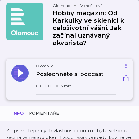
Olomouc
Volnočasové
Hobby magazín: Od
Karkulky ve sklenici k
celoživotní vášni. Jak
začínal uznávaný
akvarista?
Olomouc
Poslechněte si podcast
6. 6. 2026
3 min
INFO
KOMENTÁŘE
Zlepšení tepelných vlastností domu či bytu většinou
začíná výměnou oken. Existují však případy, kdy nelze