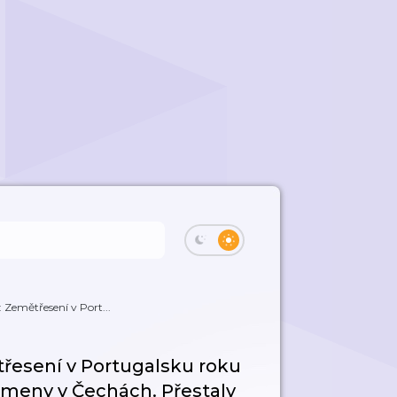
 Zemětřesení v Port...
třesení v Portugalsku roku
rameny v Čechách. Přestaly