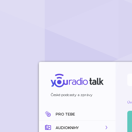
České podcasty a zprávy
Úv
PRO TEBE
AUDIOKNIHY