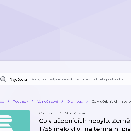
Najděte si:
od
Podcasty
Volnočasové
Olomouc
Co v učebnicích nebylo:
Olomouc
Volnočasové
Co v učebnicích nebylo: Země
1755 mělo vliv i na termální p