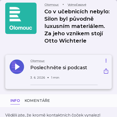
Olomouc
Volnočasové
Co v učebnicích nebylo:
Silon byl původně
luxusním materiálem.
Za jeho vznikem stojí
Otto Wichterle
Olomouc
Poslechněte si podcast
3. 6. 2026
1 min
INFO
KOMENTÁŘE
Věděli jste, že kromě kontaktních čoček vynalezl