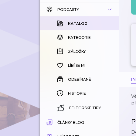
PODCASTY
KATALOG
KOUPENÉ
KATALOG
KATEGORIE
KATEGORIE
ZÁLOŽKY
ZÁLOŽKY
HISTORIE
LÍBÍ SE MI
I
ODEBÍRANÉ
HISTORIE
Vě
pl
EDITORSKÉ TIPY
P
ČLÁNKY BLOG
De