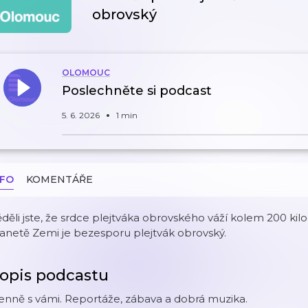
obrovský
OLOMOUC
Poslechněte si podcast
5. 6. 2026
1 min
NFO
KOMENTÁŘE
děli jste, že srdce plejtváka obrovského váží kolem 200 k
anetě Zemi je bezesporu plejtvák obrovský.
opis podcastu
nně s vámi. Reportáže, zábava a dobrá muzika.