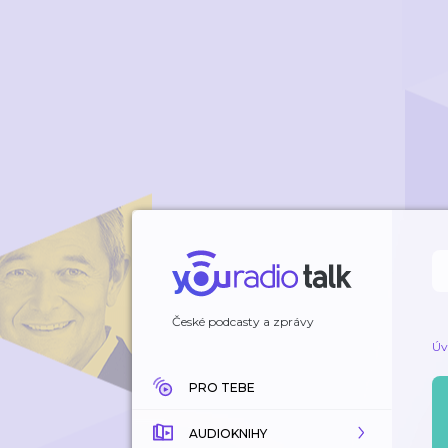
České podcasty a zprávy
Úv
PRO TEBE
AUDIOKNIHY