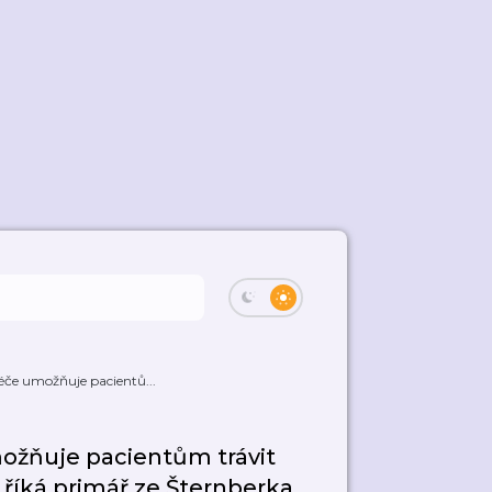
éče umožňuje pacientů...
ožňuje pacientům trávit
říká primář ze Šternberka