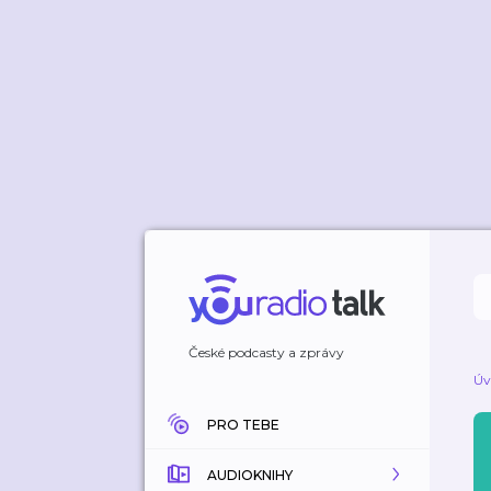
České podcasty a zprávy
Úv
PRO TEBE
AUDIOKNIHY