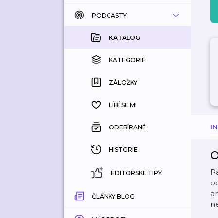
PODCASTY
KATALOG
KOUPENÉ
KATALOG
KATEGORIE
KATEGORIE
ZÁLOŽKY
ZÁLOŽKY
HISTORIE
LÍBÍ SE MI
I
ODEBÍRANÉ
HISTORIE
O
Pa
EDITORSKÉ TIPY
od
a
ČLÁNKY BLOG
n