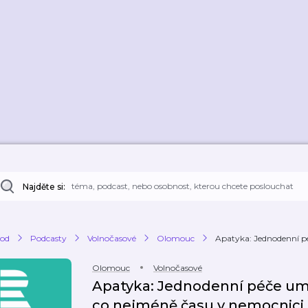
Najděte si:
od
Podcasty
Volnočasové
Olomouc
Apatyka: Jednodenní p
Olomouc
Volnočasové
Apatyka: Jednodenní péče um
co nejméně času v nemocnici, 