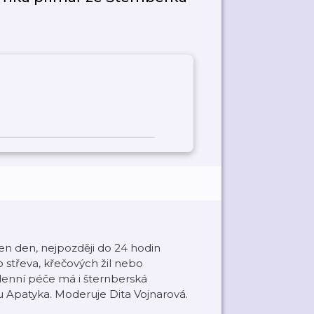
en den, nejpozději do 24 hodin
o střeva, křečových žil nebo
enní péče má i šternberská
Apatyka. Moderuje Dita Vojnarová.