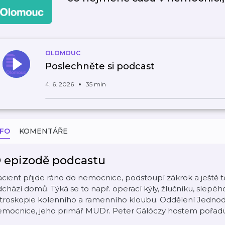
OLOMOUC
Poslechněte si podcast
4. 6. 2026
35 min
NFO
KOMENTÁŘE
 epizodě podcastu
cient přijde ráno do nemocnice, podstoupí zákrok a ještě t
chází domů. Týká se to např. operací kýly, žlučníku, slepéh
rtroskopie kolenního a ramenního kloubu. Oddělení Jednod
emocnice, jeho primář MUDr. Peter Gálóczy hostem pořadu 