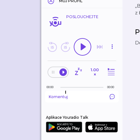
MŮJ PROFIL
„B
z
POSLOUCHEJTE
P
De
1.00
×
00:00
00:00
Komentuj
Aplikace Youradio Talk